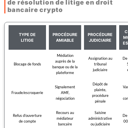
de résolution de litige en droit
bancaire crypto
C
TYPE DE
PROCÉDURE
PROCÉDURE
M
LITIGE
AMIABLE
JUDICIAIRE
ES
Médiation
Assignation au
De 
auprès de la
Blocage de fonds
tribunal
banque ou de la
judiciaire
plateforme
Dépôt de
Signalement
Var
plainte,
Fraude/escroquerie
AMF,
procédure
négociation
co
pénale
Recours au
Saisine
Refus d’ouverture
De 
médiateur
administrative
de compte
00
bancaire
ou judiciaire