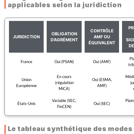
applicables selon la juridiction
PR
CONTRÔLE
OBLIGATION
JURIDICTION
AMF OU
D’AGRÉMENT
SI
ÉQUIVALENT
DE
Pl
France
Oui (PSAN)
Oui (AMF)
tri
En cours
Médi
Union
Oui (ESMA,
(régulation
ju
Européenne
AMF)
MiCA)
Variable (SEC,
Plain
États-Unis
Oui (SEC)
FinCEN)
Le tableau synthétique des modes