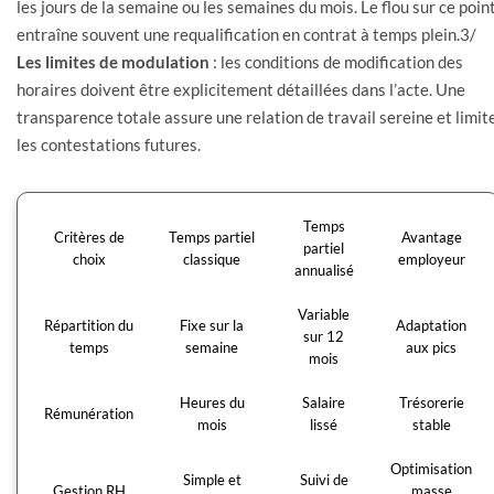
les jours de la semaine ou les semaines du mois. Le flou sur ce poin
entraîne souvent une requalification en contrat à temps plein.3/
Les limites de modulation
: les conditions de modification des
horaires doivent être explicitement détaillées dans l’acte. Une
transparence totale assure une relation de travail sereine et limit
les contestations futures.
Temps
Critères de
Temps partiel
Avantage
partiel
choix
classique
employeur
annualisé
Variable
Répartition du
Fixe sur la
Adaptation
sur 12
temps
semaine
aux pics
mois
Heures du
Salaire
Trésorerie
Rémunération
mois
lissé
stable
Optimisation
Simple et
Suivi de
Gestion RH
masse