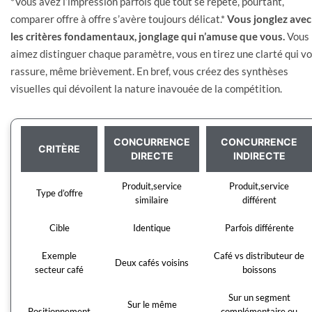
*Vous avez l’impression parfois que tout se répète, pourtant,
comparer offre à offre s’avère toujours délicat.*
Vous jonglez avec
les critères fondamentaux, jonglage qui n’amuse que vous.
Vous
aimez distinguer chaque paramètre, vous en tirez une clarté qui v
rassure, même brièvement. En bref, vous créez des synthèses
visuelles qui dévoilent la nature inavouée de la compétition.
CONCURRENCE
CONCURRENCE
CRITÈRE
DIRECTE
INDIRECTE
Produit,service
Produit,service
Type d’offre
similaire
différent
Cible
Identique
Parfois différente
Exemple
Café vs distributeur de
Deux cafés voisins
secteur café
boissons
Sur un segment
Sur le même
Positionnement
complémentaire ou