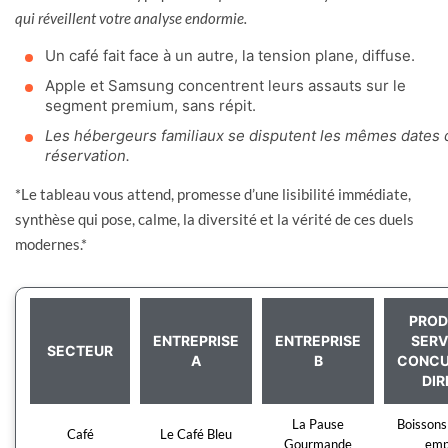
qui réveillent votre analyse endormie.
Un café fait face à un autre, la tension plane, diffuse.
Apple et Samsung concentrent leurs assauts sur le
segment premium, sans répit.
Les hébergeurs familiaux se disputent les mêmes dates 
réservation.
*Le tableau vous attend, promesse d’une lisibilité immédiate,
synthèse qui pose, calme, la diversité et la vérité de ces duels
modernes.*
PROD
ENTREPRISE
ENTREPRISE
SERV
SECTEUR
A
B
CONCU
DIR
La Pause
Boissons
Café
Le Café Bleu
Gourmande
emp