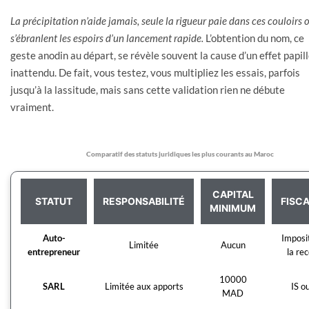
La précipitation n’aide jamais, seule la rigueur paie dans ces couloirs 
s’ébranlent les espoirs d’un lancement rapide.
L’obtention du nom, ce
geste anodin au départ, se révèle souvent la cause d’un effet papil
inattendu. De fait, vous testez, vous multipliez les essais, parfois
jusqu’à la lassitude, mais sans cette validation rien ne débute
vraiment.
Comparatif des statuts juridiques les plus courants au Maroc
CAPITAL
STATUT
RESPONSABILITÉ
FISCA
MINIMUM
Auto-
Imposi
Limitée
Aucun
entrepreneur
la re
10000
SARL
Limitée aux apports
IS o
MAD