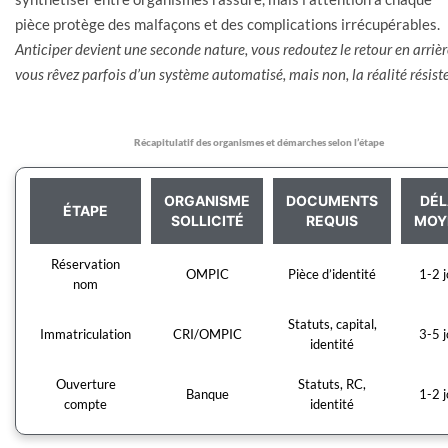
pièce protège des malfaçons et des complications irrécupérables.
Anticiper devient une seconde nature, vous redoutez le retour en arrièr
vous rêvez parfois d’un système automatisé, mais non, la réalité résiste
Récapitulatif des organismes et démarches selon l’étape
ORGANISME
DOCUMENTS
DÉL
ÉTAPE
SOLLICITÉ
REQUIS
MOY
Réservation
OMPIC
Pièce d’identité
1-2 j
nom
Statuts, capital,
Immatriculation
CRI/OMPIC
3-5 j
identité
Ouverture
Statuts, RC,
Banque
1-2 j
compte
identité