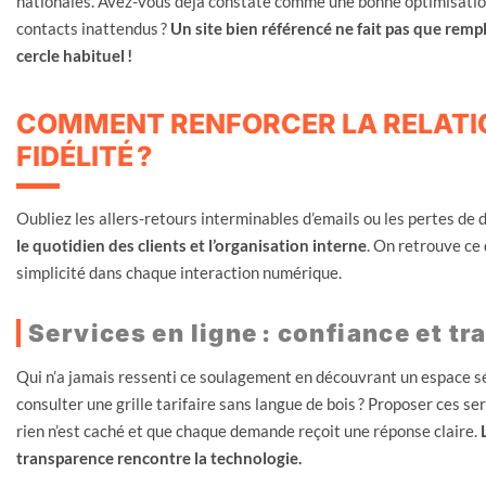
nationales. Avez-vous déjà constaté comme une bonne optimisation 
contacts inattendus ?
Un site bien référencé ne fait pas que remplir
cercle habituel !
COMMENT RENFORCER LA RELATIO
FIDÉLITÉ ?
Oubliez les allers-retours interminables d’emails ou les pertes de
le quotidien des clients et l’organisation interne
. On retrouve ce
simplicité dans chaque interaction numérique.
Services en ligne : confiance et 
Qui n’a jamais ressenti ce soulagement en découvrant un espace 
consulter une grille tarifaire sans langue de bois ? Proposer ces ser
rien n’est caché et que chaque demande reçoit une réponse claire.
transparence rencontre la technologie.