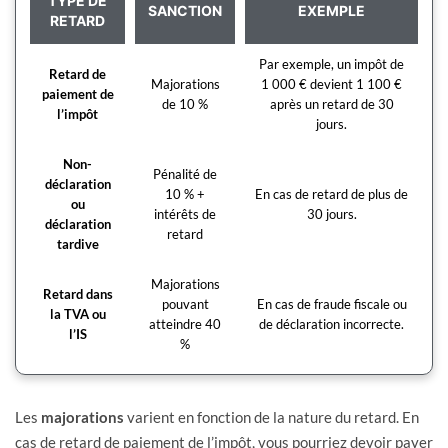
TYPE DE
SANCTION
EXEMPLE
RETARD
Par exemple, un impôt de
Retard de
Majorations
1 000 € devient 1 100 €
paiement de
de 10 %
après un retard de 30
l’impôt
jours.
Non-
Pénalité de
déclaration
10 % +
En cas de retard de plus de
ou
intérêts de
30 jours.
déclaration
retard
tardive
Majorations
Retard dans
pouvant
En cas de fraude fiscale ou
la TVA ou
atteindre 40
de déclaration incorrecte.
l’IS
%
Les
majorations
varient en fonction de la nature du retard. En
cas de retard de paiement de l’impôt, vous pourriez devoir payer