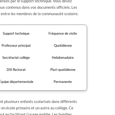
censés par le support technique. Vous devez
aux contenus dans vos documents officiels. Les
s entre les membres de la communauté scolaire.
Support technique
Fréquence de visite
Professeur principal
Quotidienne
Secrétariat collège
Hebdomadaire
DSI Rectorat
Pluri-quotidienne
Équipe départementale
Permanente
ont plusieurs enfants scolarisés dans différents
en école primaire et un autre au collège. Ce
t en facilitant l’usage mobile. Les familles