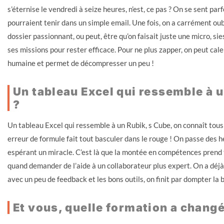
s’éternise le vendredi à seize heures, n’est, ce pas ? On se sent pa
pourraient tenir dans un simple email. Une fois, on a carrément oub
dossier passionnant, ou peut, être qu’on faisait juste une micro, sie
ses missions pour rester efficace. Pour ne plus zapper, on peut cale
humaine et permet de décompresser un peu !
Un tableau Excel qui ressemble à 
?
Un tableau Excel qui ressemble à un Rubik, s Cube, on connaît tous ça,
erreur de formule fait tout basculer dans le rouge ! On passe des
espérant un miracle. C’est là que la montée en compétences prend to
quand demander de l’aide à un collaborateur plus expert. On a déjà t
avec un peu de feedback et les bons outils, on finit par dompter la b
Et vous, quelle formation a changé 