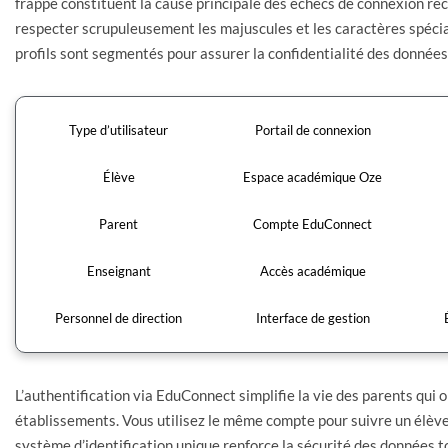
frappe constituent la cause principale des échecs de connexion re
respecter scrupuleusement les majuscules et les caractères spéci
profils sont segmentés pour assurer la confidentialité des donnée
Type d’utilisateur
Portail de connexion
Élève
Espace académique Oze
Parent
Compte EduConnect
Enseignant
Accès académique
Personnel de direction
Interface de gestion
L’authentification via EduConnect simplifie la vie des parents qui 
établissements. Vous utilisez le même compte pour suivre un élève 
système d’identification unique renforce la sécurité des données tou