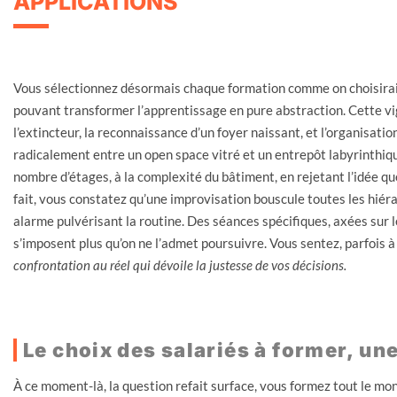
APPLICATIONS
Vous sélectionnez désormais chaque formation comme on choisirait 
pouvant transformer l’apprentissage en pure abstraction. Cette vig
l’extincteur, la reconnaissance d’un foyer naissant, et l’organisati
radicalement entre un open space vitré et un entrepôt labyrinthique
nombre d’étages, à la complexité du bâtiment, en rejetant l’idée q
fait, vous constatez qu’une improvisation bouscule toutes les hiéra
alarme pulvérisant la routine. Des séances spécifiques, axées sur les
s’imposent plus qu’on ne l’admet poursuivre. Vous sentez, parfois à
confrontation au réel qui dévoile la justesse de vos décisions.
Le choix des salariés à former, un
À ce moment-là, la question refait surface, vous formez tout le mo