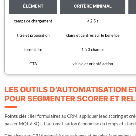
ÉLÉMENT
CRITÈRE MINIMAL
temps de chargement
< 2,5 s
titre et proposition
clairs et centrés sur le bénéfice
formulaire
1 à 3 champs
CTA
visible et orienté action
LES OUTILS D’AUTOMATISATION 
POUR SEGMENTER SCORER ET REL
Points clés :
lier formulaires au CRM, appliquer lead scoring et cr
passer MQL à SQL. L’automatisation économise du temps et standar
Choisissez un CRM adapté à vos volumes et besoins (exemples : Hu