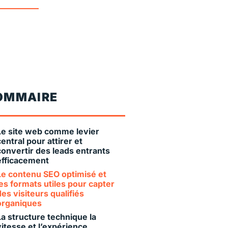
OMMAIRE
Le site web comme levier
central pour attirer et
convertir des leads entrants
efficacement
Le contenu SEO optimisé et
les formats utiles pour capter
des visiteurs qualifiés
organiques
La structure technique la
vitesse et l’expérience