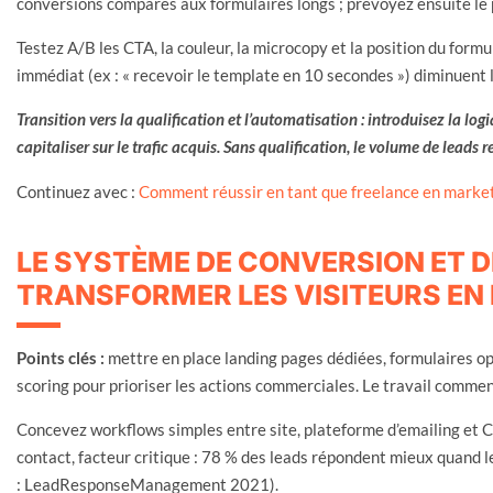
conversions comparés aux formulaires longs ; prévoyez ensuite le p
Testez A/B les CTA, la couleur, la microcopy et la position du formu
immédiat (ex : « recevoir le template en 10 secondes ») diminuent 
Transition vers la qualification et l’automatisation : introduisez la lo
capitaliser sur le trafic acquis. Sans qualification, le volume de leads 
Continuez avec :
Comment réussir en tant que freelance en marketi
LE SYSTÈME DE CONVERSION ET D
TRANSFORMER LES VISITEURS E
Points clés :
mettre en place landing pages dédiées, formulaires op
scoring pour prioriser les actions commerciales. Le travail commen
Concevez workflows simples entre site, plateforme d’emailing et C
contact, facteur critique : 78 % des leads répondent mieux quand 
: LeadResponseManagement 2021).