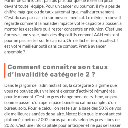
Parler de santé, c’est parfois plus dur que de foirer un pitch
devant toute l’équipe. Pour un cancer du poumon, il n’y a pas de
chiffre magique ou de taux automatique, malheureusement.
C’est du cas par cas, du sur mesure médical. Le médecin conseil
regarde comment la maladie impacte votre capacité à bosser, à
monter les escaliers ou à rester concentré en réunion. C’est une
épreuve, une vraie, mais des dispositifs comme l’AAH existent
pour ne pas rester sur le carreau. On ne lâche rien, le collectif
est votre meilleur outil dans ce combat. Prêt à avancer
ensemble ?
Comment connaître son taux
d’invalidité catégorie 2 ?
Dans le jargon de l’administration, la catégorie 2 signifie que
vous ne pouvez plus vraiment exercer d’activité rémunérée
pour le moment. C’est un gros changement de rythme, un peu
comme passer d’un open space bondé au calme complet d’un
bureau solo. Pour le calcul, on reste sur la base des 50 % de vos
dix meilleures années de salaire. Notez bien que le montant est
plafonné, environ 2 002 euros par mois selon les prévisions de
2026. C’est une info capitale pour anticiper et ne pas se laisser