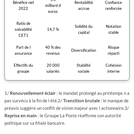
Bénéfice net
Rentabilité
Confiance
milliard d
2022
accrue
renforcée
euros
Ratio de
Solidité du
Notation
solvabilité
14,7 %
capital
stable
CET1
Part de l
40 % des
Risque
Diversification
assurance
revenus
réparti
Effectifs du
20 000
Stabilité
Cohésion
groupe
salariés
sociale
interne
1/
Renouvellement éclair
: le mandat prolongé au printemps n a
pas survécu à la fin de l été.2/
Transition brutale
: le manque de
préavis suggère un conflit de vision majeur avec l actionnaire.3/
Reprise en main
: le Groupe La Poste réaffirme son autorité
politique sur sa filiale bancaire.