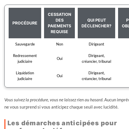
CESSATION
DES
QUI PEUT
P
PROCÉDURE
PAIEMENTS
DÉCLENCHER?
OB
REQUISE
Sauvegarde
Non
Dirigeant
Redressement
Dirigeant,
Oui
judiciaire
créancier, tribunal
Liquidation
Dirigeant,
Oui
judiciaire
créancier, tribunal
Vous suivez la procédure, vous ne laissez rien au hasard
. Aucun impré
ne vous surprend si vous anticipez chaque seuil avec lucidité.
Les démarches anticipées pour