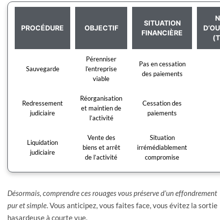
N
SITUATION
PROCÉDURE
OBJECTIF
D’O
FINANCIÈRE
(
Pérenniser
Pas en cessation
Sauvegarde
l’entreprise
des paiements
viable
Réorganisation
Redressement
Cessation des
et maintien de
judiciaire
paiements
l’activité
Vente des
Situation
Liquidation
biens et arrêt
irrémédiablement
judiciaire
de l’activité
compromise
Désormais, comprendre ces rouages vous préserve d’un effondrement
pur et simple
. Vous anticipez, vous faites face, vous évitez la sortie
hasardeuse à courte vue.