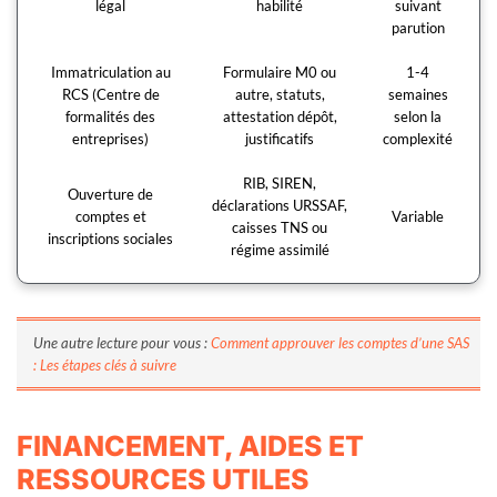
légal
habilité
suivant
parution
Immatriculation au
Formulaire M0 ou
1-4
RCS (Centre de
autre, statuts,
semaines
formalités des
attestation dépôt,
selon la
entreprises)
justificatifs
complexité
RIB, SIREN,
Ouverture de
déclarations URSSAF,
comptes et
Variable
caisses TNS ou
inscriptions sociales
régime assimilé
Une autre lecture pour vous :
Comment approuver les comptes d’une SAS
: Les étapes clés à suivre
FINANCEMENT, AIDES ET
RESSOURCES UTILES