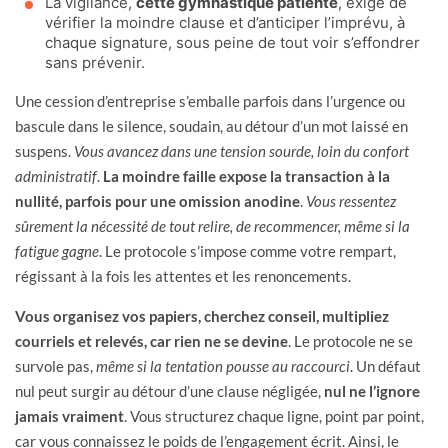
La vigilance,
cette gymnastique patiente
, exige de
vérifier la moindre clause et d’anticiper l’imprévu, à
chaque signature, sous peine de tout voir s’effondrer
sans prévenir.
Une cession d’entreprise s’emballe parfois dans l’urgence ou
bascule dans le silence, soudain, au détour d’un mot laissé en
suspens.
Vous avancez dans une tension sourde, loin du confort
administratif
.
La moindre faille expose la transaction à la
nullité, parfois pour une omission anodine
.
Vous ressentez
sûrement la nécessité de tout relire, de recommencer, même si la
fatigue gagne
. Le protocole s’impose comme votre rempart,
régissant à la fois les attentes et les renoncements.
Vous organisez vos papiers, cherchez conseil, multipliez
courriels et relevés, car rien ne se devine
. Le protocole ne se
survole pas,
même si la tentation pousse au raccourci
. Un défaut
nul peut surgir au détour d’une clause négligée,
nul ne l’ignore
jamais vraiment
. Vous structurez chaque ligne, point par point,
car vous connaissez le poids de l’engagement écrit. Ainsi, le