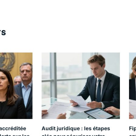
TS
accréditée
Audit juridique : les étapes
Fi