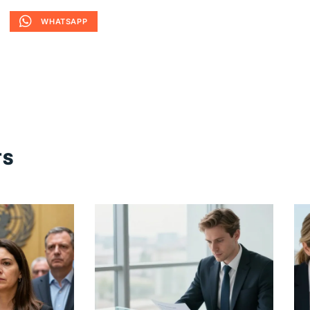
WHATSAPP
TS