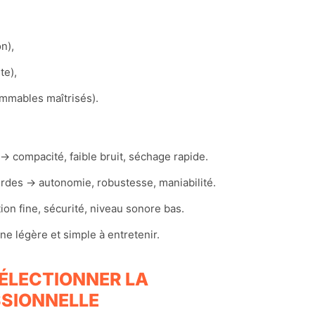
on),
te),
ommables maîtrisés).
 → compacité, faible bruit, séchage rapide.
ourdes → autonomie, robustesse, maniabilité.
tion fine, sécurité, niveau sonore bas.
ne légère et simple à entretenir.
SÉLECTIONNER LA
SSIONNELLE