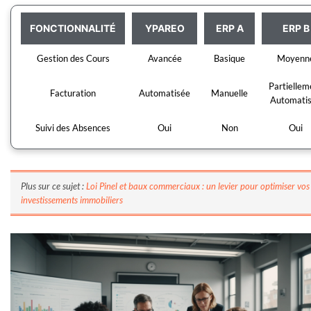
FONCTIONNALITÉ
YPAREO
ERP A
ERP B
Gestion des Cours
Avancée
Basique
Moyenn
Partiellem
Facturation
Automatisée
Manuelle
Automati
Suivi des Absences
Oui
Non
Oui
Plus sur ce sujet :
Loi Pinel et baux commerciaux : un levier pour optimiser vos
investissements immobiliers