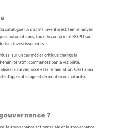
ue
du catalogue (% d’actifs inventorés), temps moyen
tiques automatisées, taux de conformité RGPD sur
rioriser investissements.
e réussi sur un cas métier critique change la
hemin itératif : commencez par la visibilité,
lisez la surveillance et la remédiation. C’est ainsi
ité d’apprentissage et de montée en maturité.
e gouvernance ?
ce, la gouvernance actionnariale et la gouvernance