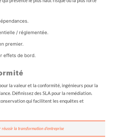
qui présente le plus haut risque ou la plus forte
 dépendances.
entielle / réglementée.
 en premier.
 effets de bord.
ormité
our la valeur et la conformité, ingénieurs pour la
llance. Définissez des SLA pour la remédiation.
onservation qui facilitent les enquêtes et
ur réussir la transformation d’entreprise