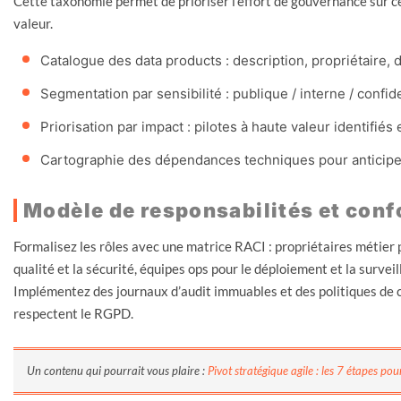
Cette taxonomie permet de prioriser l’effort de gouvernance sur ce 
valeur.
Catalogue des data products : description, propriétaire,
Segmentation par sensibilité : publique / interne / confid
Priorisation par impact : pilotes à haute valeur identifiés
Cartographie des dépendances techniques pour anticiper
Modèle de responsabilités et conf
Formalisez les rôles avec une matrice RACI : propriétaires métier p
qualité et la sécurité, équipes ops pour le déploiement et la survei
Implémentez des journaux d’audit immuables et des politiques de c
respectent le RGPD.
Un contenu qui pourrait vous plaire :
Pivot stratégique agile : les 7 étapes po