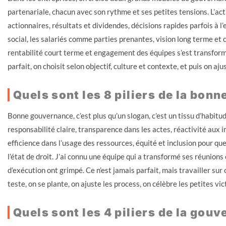
partenariale, chacun avec son rythme et ses petites tensions. L’act
actionnaires, résultats et dividendes, décisions rapides parfois à l
social, les salariés comme parties prenantes, vision long terme et c
rentabilité court terme et engagement des équipes s’est transformé
parfait, on choisit selon objectif, culture et contexte, et puis on a
Quels sont les 8 piliers de la bon
Bonne gouvernance, c’est plus qu’un slogan, c’est un tissu d’habitu
responsabilité claire, transparence dans les actes, réactivité aux i
efficience dans l’usage des ressources, équité et inclusion pour qu
l’état de droit. J’ai connu une équipe qui a transformé ses réunions 
d’exécution ont grimpé. Ce n’est jamais parfait, mais travailler sur 
teste, on se plante, on ajuste les process, on célèbre les petites vi
Quels sont les 4 piliers de la gouv