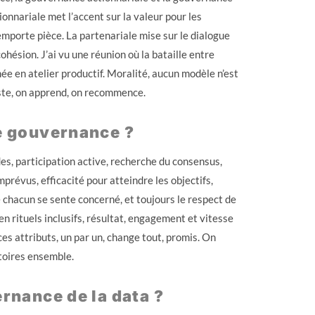
ionnariale met l’accent sur la valeur pour les
’emporte pièce. La partenariale mise sur le dialogue
ohésion. J’ai vu une réunion où la bataille entre
e en atelier productif. Moralité, aucun modèle n’est
juste, on apprend, on recommence.
ne gouvernance ?
des, participation active, recherche du consensus,
mprévus, efficacité pour atteindre les objectifs,
e chacun se sente concerné, et toujours le respect de
en rituels inclusifs, résultat, engagement et vitesse
ces attributs, un par un, change tout, promis. On
ctoires ensemble.
ernance de la data ?