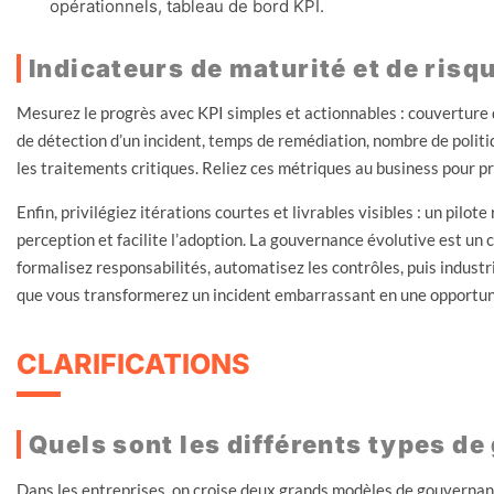
opérationnels, tableau de bord KPI.
Indicateurs de maturité et de risq
Mesurez le progrès avec KPI simples et actionnables : couverture 
de détection d’un incident, temps de remédiation, nombre de poli
les traitements critiques. Reliez ces métriques au business pour p
Enfin, privilégiez itérations courtes et livrables visibles : un pilot
perception et facilite l’adoption. La gouvernance évolutive est un c
formalisez responsabilités, automatisez les contrôles, puis industria
que vous transformerez un incident embarrassant en une opportun
CLARIFICATIONS
Quels sont les différents types d
Dans les entreprises, on croise deux grands modèles de gouvernan